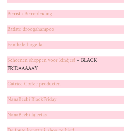
Bierista Bieropleiding
Batiste droogshampoo
Een hele hoge lat
Schoenen shoppen voor kindjes!
– BLACK
FRIDAAAAAY
Catrice Coffee producten
NanaBeebi BlackFriday
NanaBeebi luiertas
De foute kersttrui, shop ze hier!