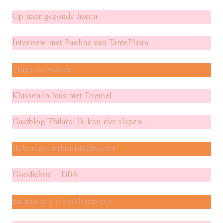
Op naar gezonde haren
Interview met Pauline van TantePleun
Vingertje wijzen
Klussen in huis met Dremel
Gastblog Thilata: Ik kan niet slapen…
Ik ben geen thuisblijfmoeder
Goodiebox – DBA
En dan heb je een burn-out