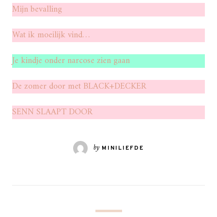
Mijn bevalling
Wat ik moeilijk vind…
Je kindje onder narcose zien gaan
De zomer door met BLACK+DECKER
SENN SLAAPT DOOR
by
MINILIEFDE