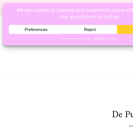
HOME
CAT
De P
O