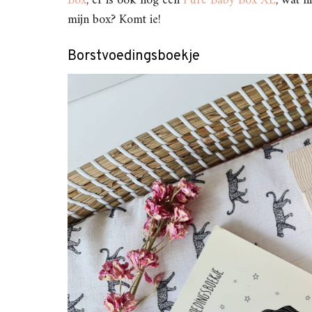
Box
, er is ook nog een
Pure Baby Box XL
, wat h
mijn box? Komt ie!
Borstvoedingsboekje