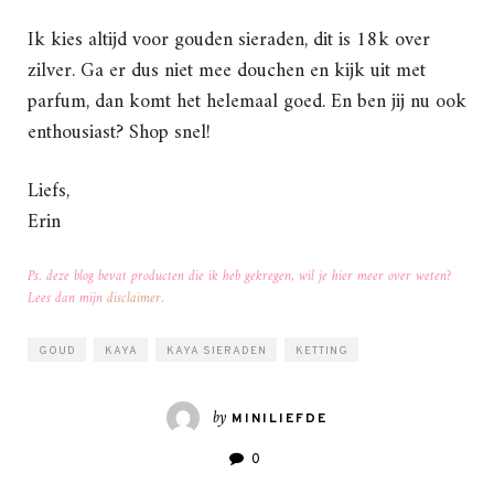
Ik kies altijd voor gouden sieraden, dit is 18k over
zilver. Ga er dus niet mee douchen en kijk uit met
parfum, dan komt het helemaal goed. En ben jij nu ook
enthousiast? Shop snel!
Liefs,
Erin
Ps. deze blog bevat producten die ik heb gekregen, wil je hier meer over weten?
Lees dan mijn
disclaimer
.
GOUD
KAYA
KAYA SIERADEN
KETTING
by
MINILIEFDE
0