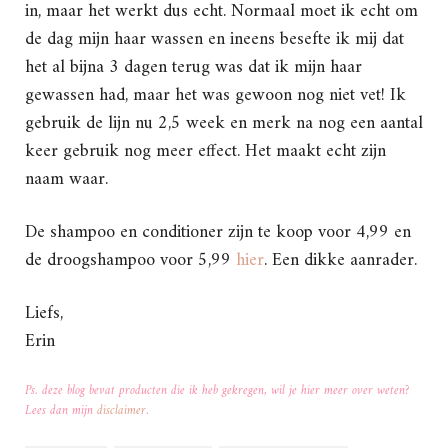
in, maar het werkt dus echt. Normaal moet ik echt om
de dag mijn haar wassen en ineens besefte ik mij dat
het al bijna 3 dagen terug was dat ik mijn haar
gewassen had, maar het was gewoon nog niet vet! Ik
gebruik de lijn nu 2,5 week en merk na nog een aantal
keer gebruik nog meer effect. Het maakt echt zijn
naam waar.
De shampoo en conditioner zijn te koop voor 4,99 en
de droogshampoo voor 5,99
hier
. Een dikke aanrader.
Liefs,
Erin
Ps. deze blog bevat producten die ik heb gekregen, wil je hier meer over weten?
Lees dan mijn
disclaimer
.