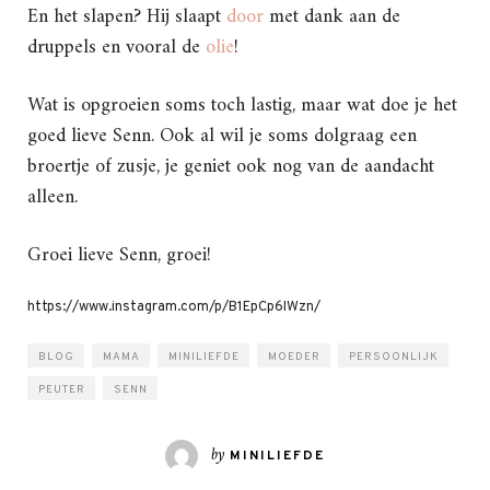
En het slapen? Hij slaapt
door
met dank aan de
druppels en vooral de
olie
!
Wat is opgroeien soms toch lastig, maar wat doe je het
goed lieve Senn. Ook al wil je soms dolgraag een
broertje of zusje, je geniet ook nog van de aandacht
alleen.
Groei lieve Senn, groei!
https://www.instagram.com/p/B1EpCp6IWzn/
BLOG
MAMA
MINILIEFDE
MOEDER
PERSOONLIJK
PEUTER
SENN
by
MINILIEFDE