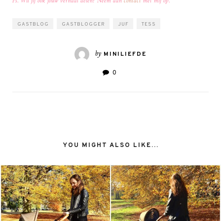
Ps. Wil jij ook jouw verhaal delen? Neem dan
contact
met mij op.
GASTBLOG
GASTBLOGGER
JUF
TESS
by
MINILIEFDE
0
YOU MIGHT ALSO LIKE...