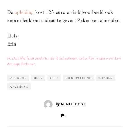
De
opleiding
kost 125 euro en is bijvoorbeeld ook
enorm leuk om cadeau te geven! Zeker een aanrader.
Liefs,
Erin
Ps. Deze blog bevat producten die ik heb gekregen, heb je hier vragen over? Lees
dan mijn disclaimer.
ALCOHOL
BEER
BIER
BIEROPLEIDING
EXAMEN
OPLEIDING
by
MINILIEFDE
1