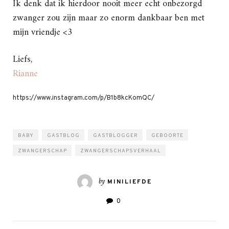
Ik denk dat ik hierdoor nooit meer echt onbezorgd
zwanger zou zijn maar zo enorm dankbaar ben met
mijn vriendje <3
Liefs,
Rianne
https://www.instagram.com/p/B1b8kcKomQC/
BABY
GASTBLOG
GASTBLOGGER
GEBOORTE
ZWANGERSCHAP
ZWANGERSCHAPSVERHAAL
by
MINILIEFDE
0