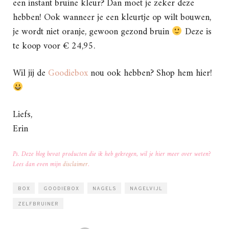
een instant bruine kleur? Dan moet je zeker deze
hebben! Ook wanneer je een kleurtje op wilt bouwen,
je wordt niet oranje, gewoon gezond bruin
Deze is
te koop voor € 24,95.
Wil jij de
Goodiebox
nou ook hebben? Shop hem hier!
Liefs,
Erin
Ps. Deze blog bevat producten die ik heb gekregen, wil je hier meer over weten?
Lees dan even mijn
disclaimer
.
BOX
GOODIEBOX
NAGELS
NAGELVIJL
ZELFBRUINER