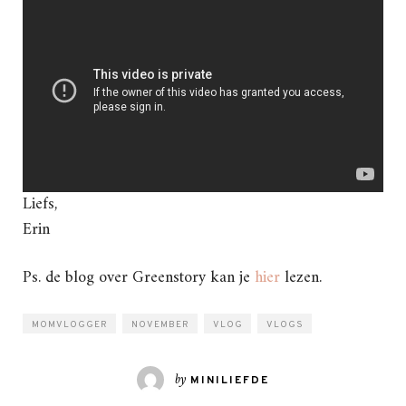
Liefs,
Erin
Ps. de blog over Greenstory kan je
hier
lezen.
MOMVLOGGER
NOVEMBER
VLOG
VLOGS
by
MINILIEFDE