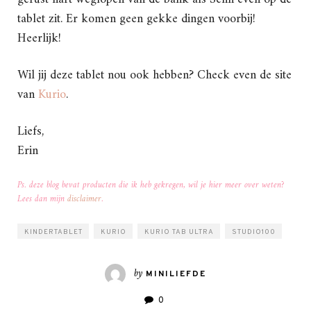
tablet zit. Er komen geen gekke dingen voorbij!
Heerlijk!
Wil jij deze tablet nou ook hebben? Check even de site
van
Kurio
.
Liefs,
Erin
Ps. deze blog bevat producten die ik heb gekregen, wil je hier meer over weten?
Lees dan mijn
disclaimer
.
KINDERTABLET
KURIO
KURIO TAB ULTRA
STUDIO100
by
MINILIEFDE
0