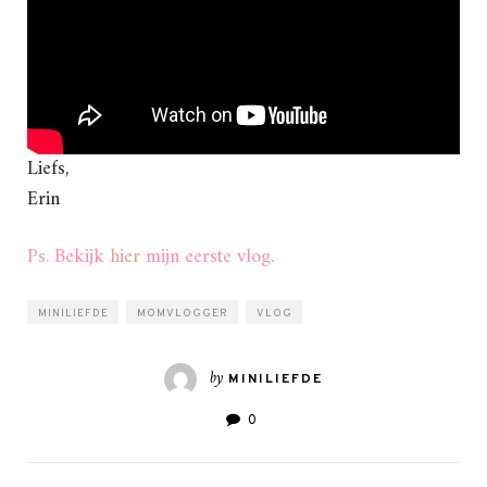
Liefs,
Erin
Ps. Bekijk
hier
mijn eerste vlog.
MINILIEFDE
MOMVLOGGER
VLOG
by
MINILIEFDE
0