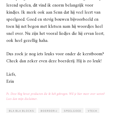
lerend spelen, dit vind ik enorm belangrijk voor
kindjes. Ik merk ook aan Senn dat hij veel leert van
speelgoed. Goed en stevig bouwen bijvoorbeeld en
toen hij net begon met kletsen nam hij woordjes heel
snel over. Nu zijn het vooral liedjes die hij ervan leert,
ook heel gezellig haha.
Dus zoek je nog iets leuks voor onder de kerstboom?
Check dan zeker even deze boerderij. Hij is zo leuk!
Liefs,
Erin
Ps. Deze blog bevat producten die ik heb gekregen. Wil je hier meer over weten?
Lees dan mijn disclaimer.
BLA BLA BLOCKS
BOERDERIJ
SPEELGOED
VTECH