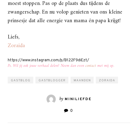
moest stoppen. Pas op de plaats dus tijdens de
zwangerschap. En nu volop genieten van ons kleine
prinsesje dat alle energie van mama én papa krijgt!
Liefs,
Zoraida
https://www.instagram.com/p/B122F9diEzt/
Ps. Wil jij ook jouw verhaal delen? Neem dan even
contact
met mij op.
GASTBLOG
GASTBLOGGER
MAANDEN
ZORAIDA
by
MINILIEFDE
0