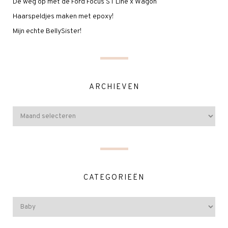
De weg op met de Ford Focus ST Line x Wagon
Haarspeldjes maken met epoxy!
Mijn echte BellySister!
ARCHIEVEN
CATEGORIEËN