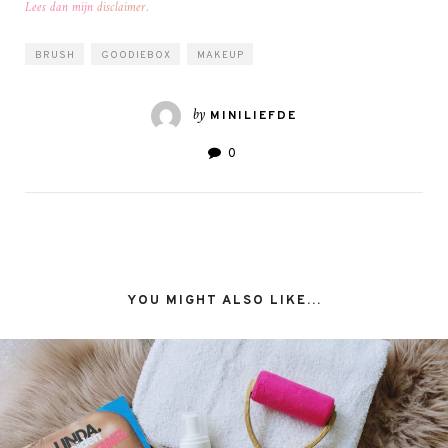
Lees dan mijn
disclaimer
.
BRUSH
GOODIEBOX
MAKEUP
by
MINILIEFDE
0
YOU MIGHT ALSO LIKE...