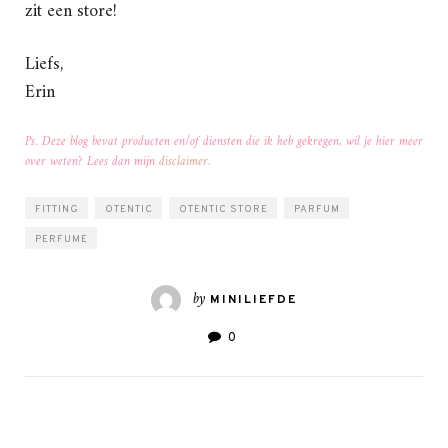
zit een store!
Liefs,
Erin
Ps. Deze blog bevat producten en/of diensten die ik heb gekregen, wil je hier meer
over weten? Lees dan mijn
disclaimer
.
FITTING
OTENTIC
OTENTIC STORE
PARFUM
PERFUME
by
MINILIEFDE
0