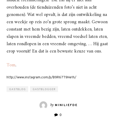
landen. Herinneringen? Die zal hij er niet aan
overhouden (de tienduizenden foto’s niet in acht
genomen). Wat wel opvalt, is dat zijn ontwikkeling na
een weekje op reis zo’n grote sprong maakt. Gewoon
constant met hem bezig zijn, laten ontdekken, laten
slapen in vreemde bedden, vreemd voedsel laten eten,
laten rondlopen in een vreemde omgeving, … Hij gaat
erop vooruit! En dat is een bewuste keuze van ons.
Tom
.
http://www.instagram.com/p/B9R67T9He1h/
GASTBLOG
GASTBLOGGER
by
MINILIEFDE
0