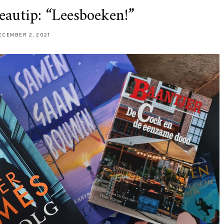
autip: “Leesboeken!”
ECEMBER 2, 2021