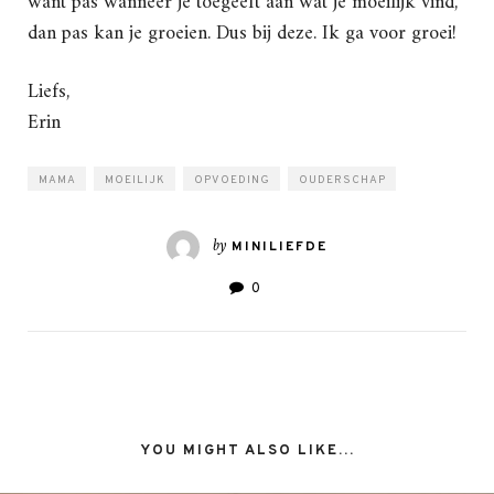
want pas wanneer je toegeeft aan wat je moeilijk vind,
dan pas kan je groeien. Dus bij deze. Ik ga voor groei!
Liefs,
Erin
MAMA
MOEILIJK
OPVOEDING
OUDERSCHAP
by
MINILIEFDE
0
YOU MIGHT ALSO LIKE...