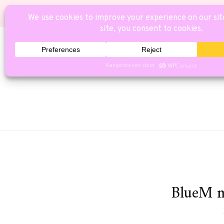
HOME
CAT
BlueM m