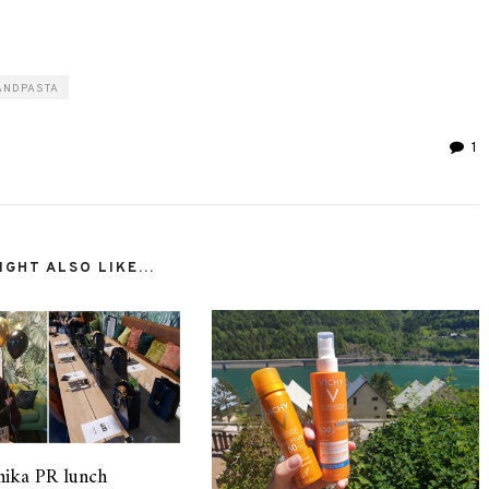
ANDPASTA
1
GHT ALSO LIKE...
nika PR lunch