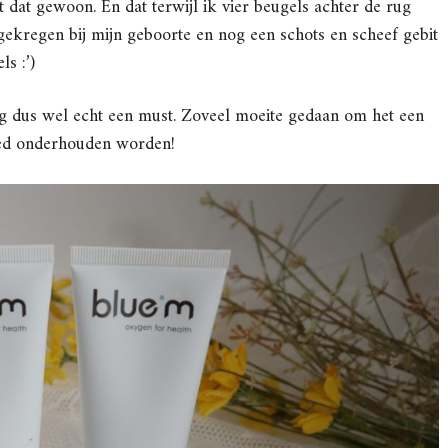
at dat gewoon. En dat terwijl ik vier beugels achter de rug
gekregen bij mijn geboorte en nog een schots en scheef gebit
s :’)
ng dus wel echt een must. Zoveel moeite gedaan om het een
oed onderhouden worden!