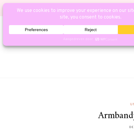
HOME
CAT
U
Armbandj
DE