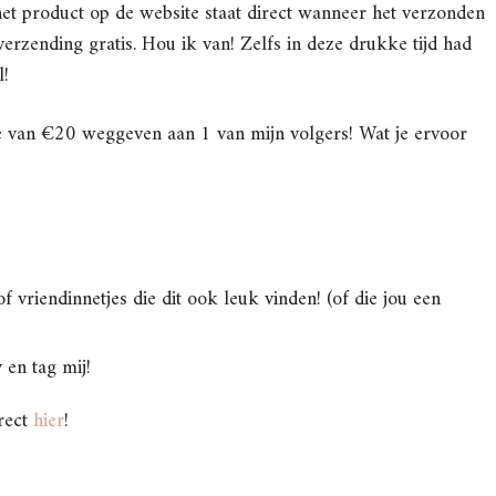
j het product op de website staat direct wanneer het verzonden
verzending gratis. Hou ik van! Zelfs in deze drukke tijd had
l!
 van €20 weggeven aan 1 van mijn volgers! Wat je ervoor
of vriendinnetjes die dit ook leuk vinden! (of die jou een
 en tag mij!
rect
hier
!