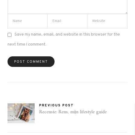
Save my name, email, and website in this browser for the
next time I comment.
PREVIOUS POST
Recensie: Rens, mijn lifestyle guide