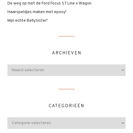
De weg op met de Ford Focus ST Line x Wagon
Haarspeldjes maken met epoxy!
Mijn echte BellySister!
ARCHIEVEN
CATEGORIEËN