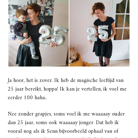
Ja hoor, het is zover. Ik heb de magische leeftijd van
25 jaar bereikt, hoppa! Ik kan je vertellen, ik voel me
eerder 100 haha..
Nee zonder grapjes, soms voel ik me waaaaay ouder
dan 25 jaar, soms ook waaaaay jonger. Dat heb ik
vooral nog als ik Senn bijvoorbeeld ophaal van of