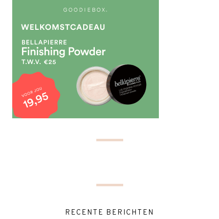
RECENTE BERICHTEN