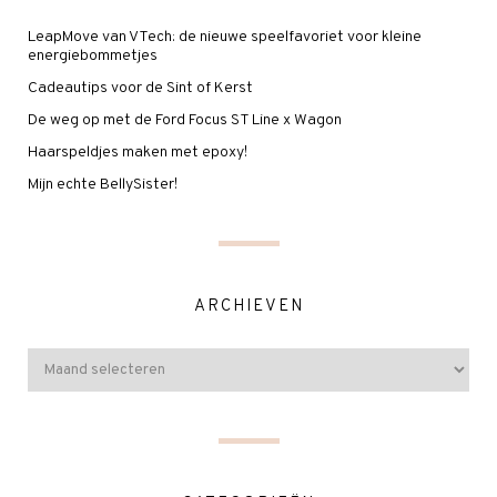
LeapMove van VTech: de nieuwe speelfavoriet voor kleine
energiebommetjes
Cadeautips voor de Sint of Kerst
De weg op met de Ford Focus ST Line x Wagon
Haarspeldjes maken met epoxy!
Mijn echte BellySister!
ARCHIEVEN