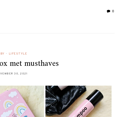
0
ABY
•
LIFESTYLE
box met musthaves
VEMBER 30, 2021