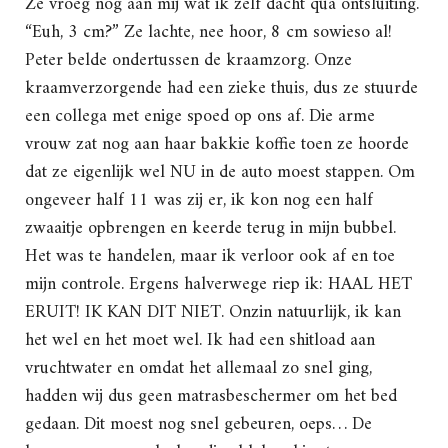
Ze vroeg nog aan mij wat ik zelf dacht qua ontsluiting.
“Euh, 3 cm?” Ze lachte, nee hoor, 8 cm sowieso al!
Peter belde ondertussen de kraamzorg. Onze
kraamverzorgende had een zieke thuis, dus ze stuurde
een collega met enige spoed op ons af. Die arme
vrouw zat nog aan haar bakkie koffie toen ze hoorde
dat ze eigenlijk wel NU in de auto moest stappen. Om
ongeveer half 11 was zij er, ik kon nog een half
zwaaitje opbrengen en keerde terug in mijn bubbel.
Het was te handelen, maar ik verloor ook af en toe
mijn controle. Ergens halverwege riep ik: HAAL HET
ERUIT! IK KAN DIT NIET. Onzin natuurlijk, ik kan
het wel en het moet wel. Ik had een shitload aan
vruchtwater en omdat het allemaal zo snel ging,
hadden wij dus geen matrasbeschermer om het bed
gedaan. Dit moest nog snel gebeuren, oeps… De