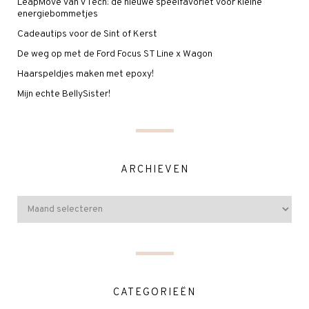
LeapMove van VTech: de nieuwe speelfavoriet voor kleine
energiebommetjes
Cadeautips voor de Sint of Kerst
De weg op met de Ford Focus ST Line x Wagon
Haarspeldjes maken met epoxy!
Mijn echte BellySister!
ARCHIEVEN
CATEGORIEËN