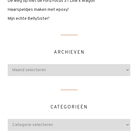
De weg op met de Ford Focus ST Line x Wagon
Haarspeldjes maken met epoxy!
Mijn echte BellySister!
ARCHIEVEN
CATEGORIEËN