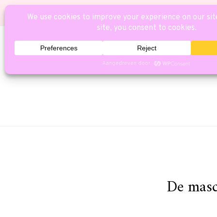
HOME
CAT
De masc