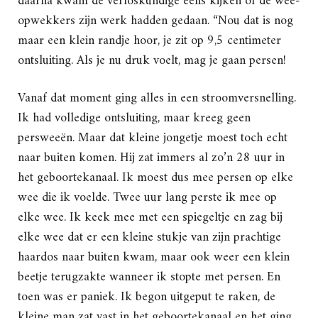
daarna kwam de verloskundige eens kijken of de wee-
opwekkers zijn werk hadden gedaan. “Nou dat is nog
maar een klein randje hoor, je zit op 9,5 centimeter
ontsluiting. Als je nu druk voelt, mag je gaan persen!
Vanaf dat moment ging alles in een stroomversnelling.
Ik had volledige ontsluiting, maar kreeg geen
persweeën. Maar dat kleine jongetje moest toch echt
naar buiten komen. Hij zat immers al zo’n 28 uur in
het geboortekanaal. Ik moest dus mee persen op elke
wee die ik voelde. Twee uur lang perste ik mee op
elke wee. Ik keek mee met een spiegeltje en zag bij
elke wee dat er een kleine stukje van zijn prachtige
haardos naar buiten kwam, maar ook weer een klein
beetje terugzakte wanneer ik stopte met persen. En
toen was er paniek. Ik begon uitgeput te raken, de
kleine man zat vast in het geboortekanaal en het ging