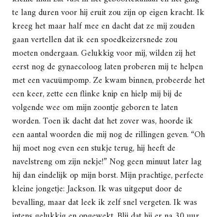
te lang duren voor hij eruit zou zijn op eigen kracht. Ik
kreeg het maar half mee en dacht dat ze mij zouden
gaan vertellen dat ik een spoedkeizersnede zou
moeten ondergaan. Gelukkig voor mij, wilden zij het
eerst nog de gynaecoloog laten proberen mij te helpen
met een vacuümpomp. Ze kwam binnen, probeerde het
een keer, zette een flinke knip en hielp mij bij de
volgende wee om mijn zoontje geboren te laten
worden. Toen ik dacht dat het zover was, hoorde ik
een aantal woorden die mij nog de rillingen geven. “Oh
hij moet nog even een stukje terug, hij heeft de
navelstreng om zijn nekje!” Nog geen minuut later lag
hij dan eindelijk op mijn borst. Mijn prachtige, perfecte
kleine jongetje: Jackson. Ik was uitgeput door de
bevalling, maar dat leek ik zelf snel vergeten. Ik was
intens gelukkig en opgewekt. Blij dat hij er na 30 uur