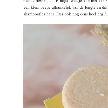
plastic flessen, dat is nogal wat. Je kan met é
een klein beetje afhankelijk van de lengte en dikt
shampoofles haha. Dus ook nog eens heel erg f