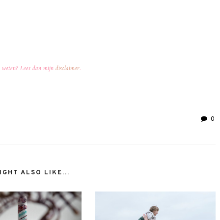
er weten? Lees dan mijn
disclaimer
.
0
GHT ALSO LIKE...