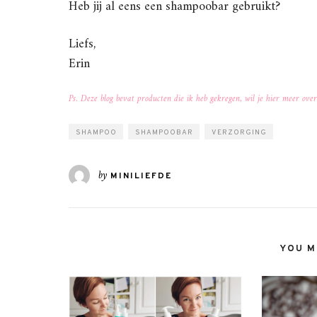
Heb jij al eens een shampoobar gebruikt?
Liefs,
Erin
Ps. Deze blog bevat producten die ik heb gekregen, wil je hier meer ov
SHAMPOO
SHAMPOOBAR
VERZORGING
by
MINILIEFDE
YOU MI