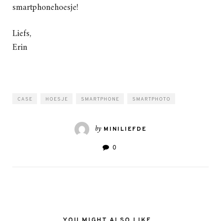
smartphonehoesje!
Liefs,
Erin
CASE
HOESJE
SMARTPHONE
SMARTPHOTO
by
MINILIEFDE
0
YOU MIGHT ALSO LIKE...