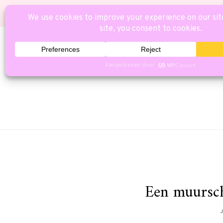
HOME
CAT
Een muursch