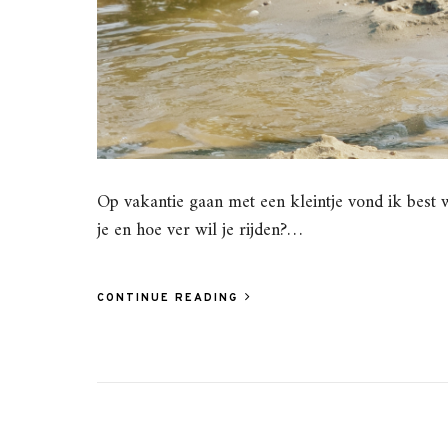
Op vakantie gaan met een kleintje vond ik best 
je en hoe ver wil je rijden?…
CONTINUE READING