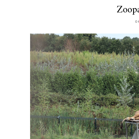
Zoop
O