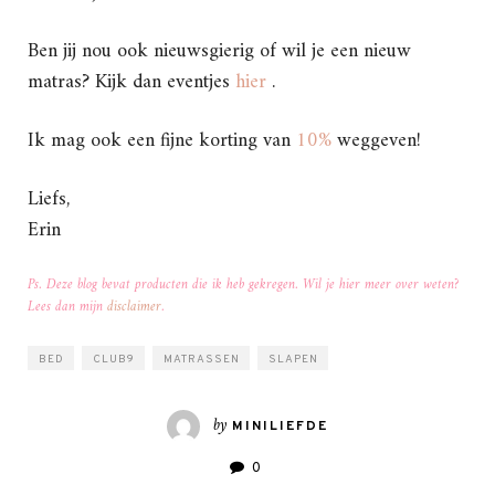
Ben jij nou ook nieuwsgierig of wil je een nieuw
matras? Kijk dan eventjes
hier
.
Ik mag ook een fijne korting van
10%
weggeven!
Liefs,
Erin
Ps. Deze blog bevat producten die ik heb gekregen. Wil je hier meer over weten?
Lees dan mijn
disclaimer
.
BED
CLUB9
MATRASSEN
SLAPEN
by
MINILIEFDE
0