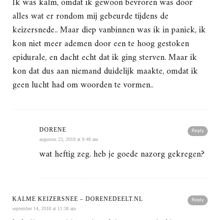
Ik was kalm, omdat ik gewoon bevroren was door
alles wat er rondom mij gebeurde tijdens de
keizersnede.. Maar diep vanbinnen was ik in paniek, ik
kon niet meer ademen door een te hoog gestoken
epidurale, en dacht echt dat ik ging sterven. Maar ik
kon dat dus aan niemand duidelijk maakte, omdat ik
geen lucht had om woorden te vormen..
DORENE
Reply
augustus 23, 2018 at 8:48 am
wat heftig zeg. heb je goede nazorg gekregen?
KALME KEIZERSNEE – DORENEDEELT.NL
Reply
september 14, 2018 at 11:38 am