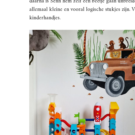
daarna is Senn hem zelf een beetje gaan uitbrei
allemaal kleine en vooral logische stukjes zijn. 
kinderhandjes.