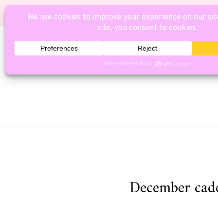
HOME
CAT
December cade