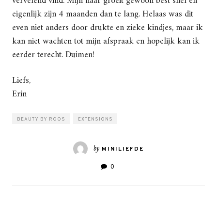
vervelend vind. Mijn haar groeit gewoon best snel en
eigenlijk zijn 4 maanden dan te lang. Helaas was dit
even niet anders door drukte en zieke kindjes, maar ik
kan niet wachten tot mijn afspraak en hopelijk kan ik
eerder terecht. Duimen!
Liefs,
Erin
BEAUTY BY ROOS
EXTENSIONS
by
MINILIEFDE
0