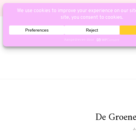
HOME
CAT
De Groene
J