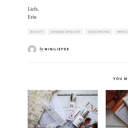
Liefs,
Erin
BEAUTY
GROENE DROGIST
VERZORGING
WINAC
by
MINILIEFDE
YOU MI