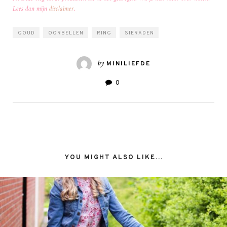
Lees dan mijn
disclaimer
.
GOUD
OORBELLEN
RING
SIERADEN
by
MINILIEFDE
0
YOU MIGHT ALSO LIKE...