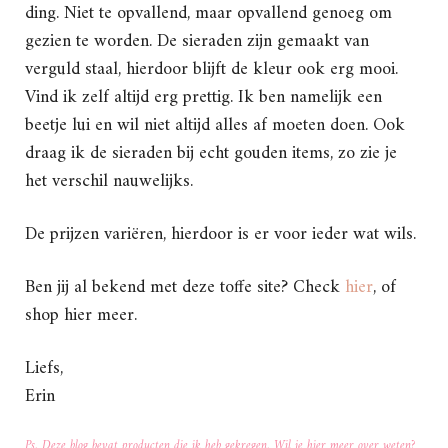
ding. Niet te opvallend, maar opvallend genoeg om
gezien te worden. De sieraden zijn gemaakt van
verguld staal, hierdoor blijft de kleur ook erg mooi.
Vind ik zelf altijd erg prettig. Ik ben namelijk een
beetje lui en wil niet altijd alles af moeten doen. Ook
draag ik de sieraden bij echt gouden items, zo zie je
het verschil nauwelijks.
De prijzen variëren, hierdoor is er voor ieder wat wils.
Ben jij al bekend met deze toffe site? Check
hier
, of
shop hier meer.
Liefs,
Erin
Ps. Deze blog bevat producten die ik heb gekregen. Wil je hier meer over weten?