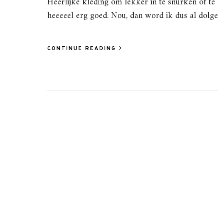
Heerlijke kleding om lekker in te snurken of te b
heeeeel erg goed. Nou, dan word ik dus al dolg
CONTINUE READING