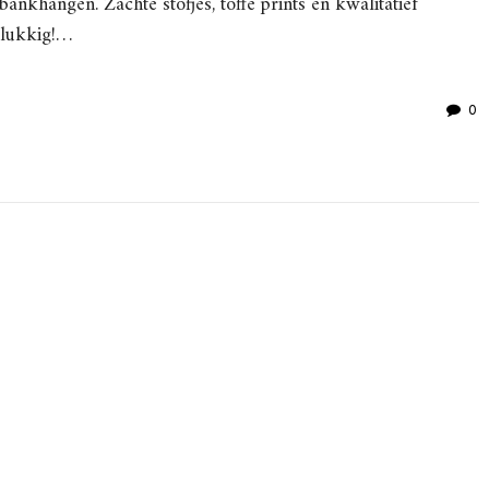
ankhangen. Zachte stofjes, toffe prints en kwalitatief
elukkig!…
0