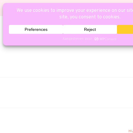
HOME
CAT
H