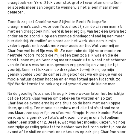
draagdoek van Yaro. Stuk voor stuk grote favorieten en nu Senn
er steeds meer aan begint te wennen, is het alleen maar meer
genieten.
Toen ik zag dat Charlène van Stijlvol in Beeld Fotografie
draagmama’s zocht voor een fotoshoot (ja, in de zin van mama’s
met een draagdoek hihi) werd ik heel erg blij. Van het één kwam het
ander en zo stond ik op een zonnige dinsdagochtend bij een meer
hier dichtbij. Vriendlief was hard aan het werk, dus nam ik mijn
vader bepakt en bezakt mee voor assistentie. Wat voor mij en
Charlène wel heel fijn was
Ze nam ruim de tijd voor mooie en
neutrale foto’s, foto’s die mij lieten zien zoals ik was en die de
band tussen mij en Senn nog meer benadrukte. Naast het schieten
van de foto’s was het ook gewoon erg gezellig en vloog de tijd
voorbij, Senn zat lekker in de draagdoek terwijl ik mij op mijn
gemak voelde voor de camera. Ik geloof dat we elk plekje van de
mooie natuur gezien hadden en er was totaal geen tijdsdruk, zo
fijn! Werkt tenslotte ook erg rustgevend voor de kleine man.
Na de gezellig fotoshoot kreeg ik twee weken later het berichtje
dat de foto’s klaar waren om bekeken te worden en zo zat
Charlène de avond erna bij ons thuis op de bank met een koppie
thee, gezellig! Een mooie slideshow met alle foto’s stond voor
ons klaar, een super fijn en sfeervol filmpje. Hierna konden Peter
en ik op ons gemak de foto’s uitkiezen die wij in ons fotoalbum
wilden, een stuk of 12. Jeetje, wat was het moeilijk kiezen! Na nog
een tijdje gezellig gekletst te hebben was het toch echt tijd om de
avond af te sluiten en met onze keuzes op zak ging Charlène voor