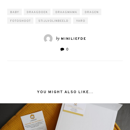
BABY
DRAAGDOEK
DRAAGMAMA
DRAGEN
FOTOSHOOT
STIJLVOLINBEELD
YARO
by
MINILIEFDE
0
YOU MIGHT ALSO LIKE...