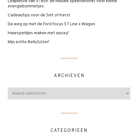
LeapMove van VTech: de nieuwe speelfavoriet voor kleine
energiebommetjes
Cadeautips voor de Sint of Kerst
De weg op met de Ford Focus ST Line x Wagon
Haarspeldjes maken met epoxy!
Mijn echte BellySister!
ARCHIEVEN
CATEGORIEËN