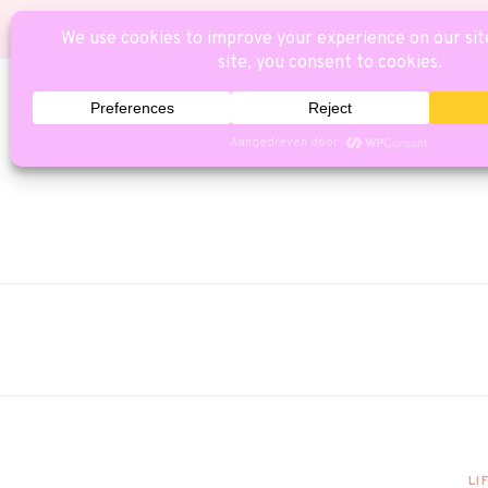
HOME
CAT
LI