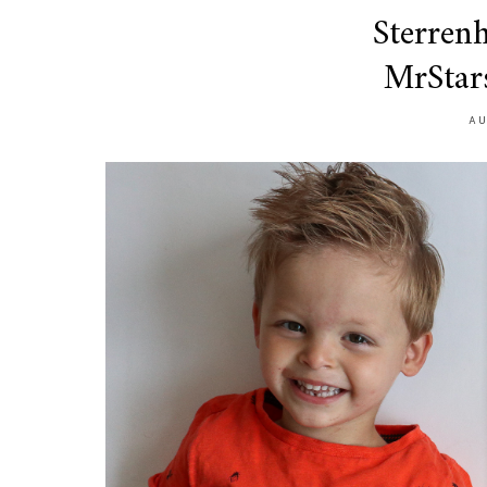
Sterren
MrStar
AU