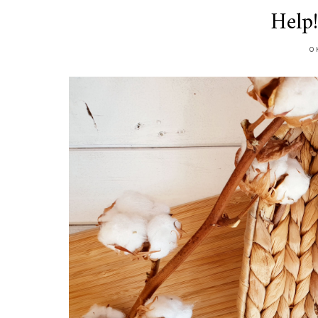
Help!
O