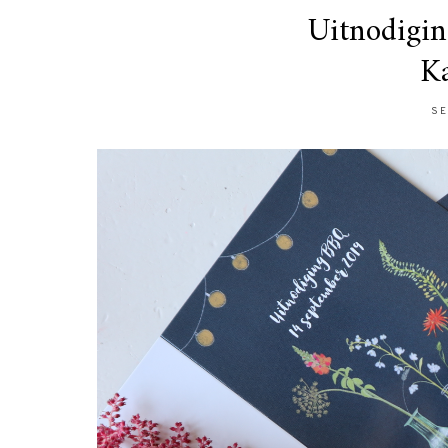
Uitnodigin
Ka
SE