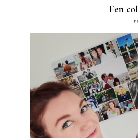
Een col
F