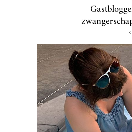
Gastblogge
zwangerschap
O